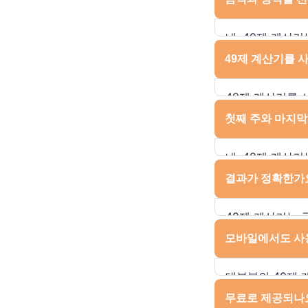
선택하여 필요한 
노력을 절약할 수
네, 49제 계산
사용자들이 주요 
많기 때문에 음력
49제 계산기를 
있는 기능이 있는
사용자도 많아 양
선택하면 계산 결
49제 계산기를 
사용자들이 정확하
대개 ‘YYYY-M
첫째 주와 마지막
49일째 되는 날
주 등 주기별로 
네, 49제 계산
할 수 있습니다.
주는 일반적으로 
결과가 정확한가
가리킵니다. 이
것이 중요합니다.
49제 계산기는 
계산기는 사용자
모바일에서도 사
대신해 줍니다. 
좋습니다. 이는 
대부분의 49제
도움이 됩니다.
태블릿을 통해 계
무료로 제공되나