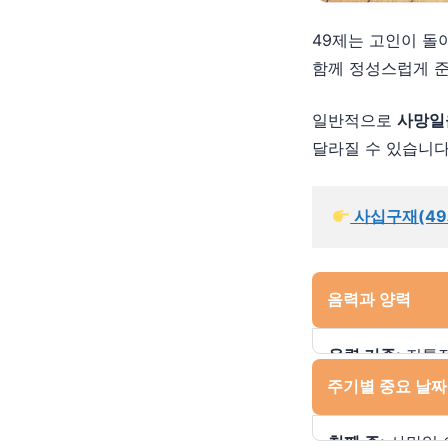
49제는 고인이 돌
함께 정성스럽게 준
일반적으로
사망일
달라질 수 있습니다
 사십구재(4
음력과 양력
음력 기준:
전통적
주기별 중요 날짜
양력 기준:
현대적
경우에는 달력 
첫째 주:
사망일 이