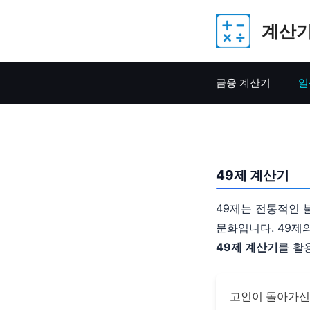
Skip
계산기
to
content
금융 계산기
일
49제 계산기
49제는 전통적인 
문화입니다. 49제
49제 계산기
를 활
고인이 돌아가신