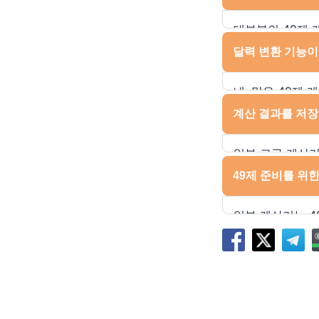
모바일 친화적인
확인해야 하는 경
대부분의 49제 
그러나 일부 프
달력 변환 기능이
제공될 수 있습
사용자들에게 적
네, 많은 49제
사용자가 사망일을
계산 결과를 저장
과정에서 발생할 
진행할 수 있습니
일부 고급 계산기
결과를 가족이나 
49제 준비를 위
저장하면 나중에 
일부 계산기는 4
준비물 목록, 의
돕습니다. 이는 