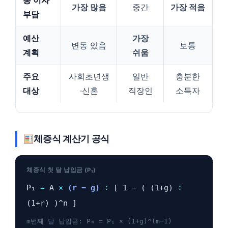
총 이자
가장 많음
중간
가장 적음
부담
예산
가장
변동 있음
보통
계획
쉬움
주요
사회초년생
일반
충분한
대상
·신혼
직장인
소득자
체증식 계산기 공식
체증식 첫 달 납입금 (P₁)
P₁
=
A
×
(r − g)
÷
[ 1 − ( (1+g)
÷
(1+r) )^n ]
m번째 달 납입금: Pₘ = P₁ × (1+g)^(m−1)