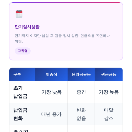
만기일시상환
만기까지 이자만 납입 후 원금 일시 상환. 현금흐름 유연하나
위험.
고위험
구분
체증식
원리금균등
원금균등
초기
가장 낮음
중간
가장 높음
납입금
납입금
변화
매달
매년 증가
변화
없음
감소