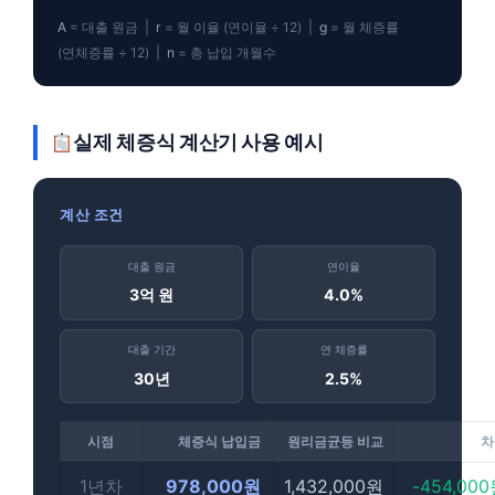
A
= 대출 원금 |
r
= 월 이율 (연이율 ÷ 12) |
g
= 월 체증률
(연체증률 ÷ 12) |
n
= 총 납입 개월수
실제 체증식 계산기 사용 예시
계산 조건
대출 원금
연이율
3억 원
4.0%
대출 기간
연 체증률
30년
2.5%
시점
체증식 납입금
원리금균등 비교
차
1년차
978,000원
1,432,000원
-454,00