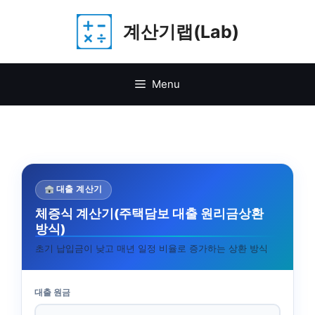
Skip
계산기랩(Lab)
to
content
Menu
대출 계산기
체증식 계산기(주택담보 대출 원리금상환
방식)
초기 납입금이 낮고 매년 일정 비율로 증가하는 상환 방식
대출 원금