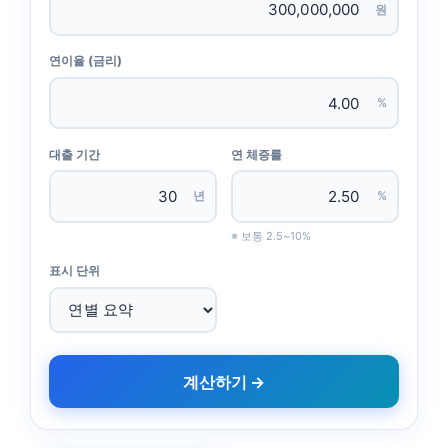
원
연이율 (금리)
%
대출 기간
연 체증률
년
%
※ 보통 2.5~10%
표시 단위
계산하기 →