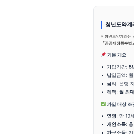
청년도약계좌
※ 청년도약계좌는 
「공공재정환수법
기본 개요
가입기간:
5
납입금액: 월
금리: 은행 자
혜택:
월 최대
가입 대상 조
연령
: 만 1
개인소득
: 
가구소득
: 