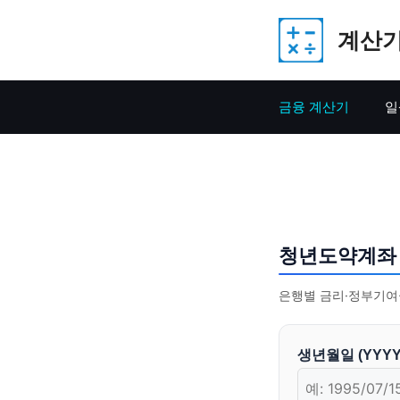
Skip
계산기
to
content
금융 계산기
일
청년도약계좌
은행별 금리·정부기여
생년월일 (YYYY