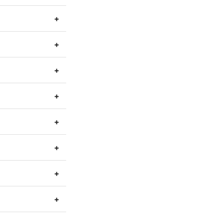
+
+
+
+
+
+
+
+