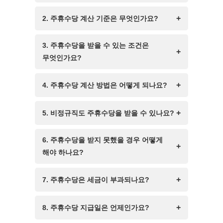
주휴수당은 근로기준법에 따라 주
2. 주휴수당 계산 기준은 무엇인가요?
15시간 이상 일한 근로자가 받을 수
있는 유급 휴일에 대한 보상입니다.
주휴수당은 근로자가 일주일에 소정
3. 주휴수당을 받을 수 있는 조건은
이는 근로자가 주당 소정 근로일수를
근로일수를 모두 출근한 경우
무엇인가요?
개근한 경우, 평균 하루 임금에
지급됩니다. 계산은 주당 총
주휴수당을 받기 위해서는 ① 주
해당하는 금액을 지급받는 것을
근로시간을 기준으로 산정하며, 하루의
4. 주휴수당 계산 방법은 어떻게 되나요?
15시간 이상 근무, ② 소정 근로일
의미합니다.
평균 근로시간에 임금을 곱해
모두 출근해야 합니다. 또한, 비정규직
주휴수당 계산법은 주당 근로시간 ÷
계산합니다.
5. 비정규직도 주휴수당을 받을 수 있나요?
및 아르바이트 근로자도 조건을
소정 근로일수 × 시간당 임금으로
충족하면 받을 수 있습니다.
산정됩니다. 예를 들어, 주 5일 근무,
네, 비정규직 근로자도 주 15시간 이상
6. 주휴수당을 받지 못했을 경우 어떻게
하루 8시간 근로, 시간당 10,000원의
근무하고 소정 근로일수를 개근하면
해야 하나요?
경우, 주휴수당은 8시간 × 10,000원 =
주휴수당을 받을 수 있습니다. 고용
주휴수당을 지급받지 못했을 경우,
80,000원입니다.
형태와 상관없이 근로기준법이
7. 주휴수당은 세금이 부과되나요?
고용노동부에 신고하거나 지방
적용됩니다.
고용노동청을 방문하여 상담받을 수
주휴수당도 근로소득에 해당하므로,
8. 주휴수당 지급일은 언제인가요?
있습니다. 사업주와의 원만한 협의를
소득세와 4대 보험료가 공제됩니다.