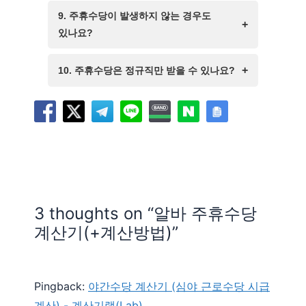
통해 해결하는 것도 권장됩니다.
따라서 지급받는 금액은 공제 후의
주휴수당은 급여 지급일에 함께
9. 주휴수당이 발생하지 않는 경우도
실수령액이 됩니다.
지급되는 것이 일반적입니다. 하지만
있나요?
구체적인 지급일은 근로계약서에
네, 근로자가 소정 근로일수를
명시된 급여 지급일에 따라 달라질 수
10. 주휴수당은 정규직만 받을 수 있나요?
충족하지 못한 경우(결근, 조퇴 등)
있습니다.
주휴수당이 발생하지 않을 수
아니요, 정규직뿐만 아니라 비정규직,
있습니다. 또한, 근로시간이 주 15시간
아르바이트 등 고용 형태와 상관없이
미만인 경우에도 주휴수당 지급
근로기준법이 적용됩니다. 따라서
대상에서 제외됩니다.
조건을 충족하면 누구나 주휴수당을
받을 수 있습니다.
3 thoughts on “알바 주휴수당
계산기(+계산방법)”
Pingback:
야간수당 계산기 (심야 근로수당 시급
계산) - 계산기랩(Lab)