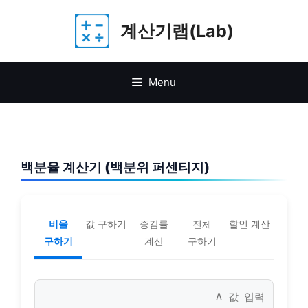
Skip
계산기랩(Lab)
to
content
Menu
백분율 계산기 (백분위 퍼센티지)
비율
값 구하기
증감률
전체
할인 계산
구하기
계산
구하기